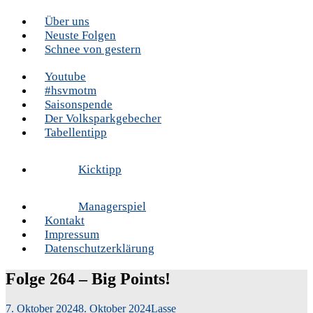
Zum
Über uns
Ein Podcast rund um den HSV
Inhalt
Volksparkgeflüster
Neuste Folgen
springen
Schnee von gestern
Youtube
#hsvmotm
Saisonspende
Der Volksparkgebecher
Tabellentipp
Kicktipp
Managerspiel
Kontakt
Impressum
Datenschutzerklärung
Folge 264 – Big Points!
7. Oktober 2024
8. Oktober 2024
Lasse